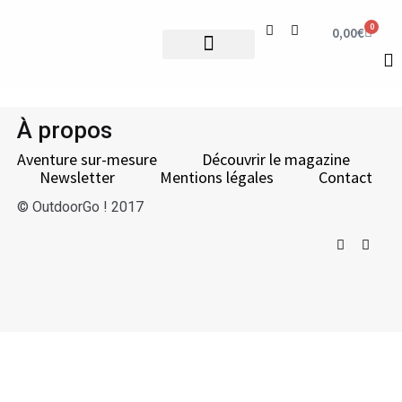
0
0,00
€
Votre aventure sur-mesure
Le magazine
À propos
Aventure sur-mesure
Découvrir le magazine
Newsletter
Mentions légales
Contact
© OutdoorGo ! 2017